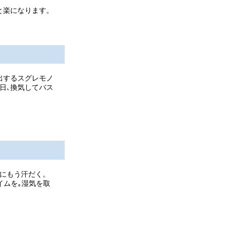
と楽になります。
出するスグレモノ
日､換気してバス
にもう汗だく。
イムを｡湿気を取