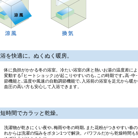
入浴を快適に。ぬくぬく暖房。
体に負担がかかる冬の浴室。冷たい浴室の床と熱いお湯の温度差によ
変動する｢ヒートショック｣が起こりやすいのも､この時期です｡高･中
節機能と､温度や風速の自動調節機能で､入浴前の浴室を足元から暖
血圧の高い方も安心して入浴できます。
も短時間でカラッと乾燥。
洗濯物が乾きにくい夜や､梅雨や冬の時期､また花粉がつきやすい春の
れからは洗濯の悩みをボタン1つで解決。パワフルだから乾燥時間も