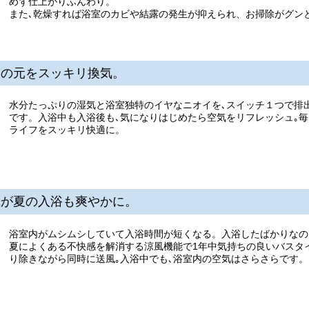
めず仕上がりふんわり。
また､乾燥すれば浴室のカビや結露の発生が抑えられ、お掃除がグン
イの元をスッキリ換気。
水分たっぷりの湿気と浴室独特のイヤなニオイを､スイッチ１つで排
です。入浴中も入浴後も､気になりはじめたら空気をリフレッシュ｡毎
ライフをスッキリ快適に。
風が夏の入浴も爽やかに。
浴室内がムシムシしていて入浴時間が短くなる。入浴したばかりなの
夏によくある不快感を解消する涼風機能で1年中気持ちの良いバスタ
り除きながら同時に送風｡入浴中でも､浴室内の空気はさらさらです。