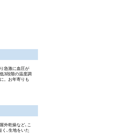
り急激に血圧が
･低3段階の温度調
かに。お年寄りも
屋外乾燥など､こ
短く､生地をいた